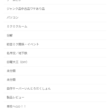
ジャンク品中古品ワケあり品
パソコン
ミクミクルーム
分解
初音ミク関係・イベント
名市交／地下鉄
日曜大工（DIY）
未分類
未分類
自作サーバーいんとろだくしょん
製品レビュー
車校へGO！！