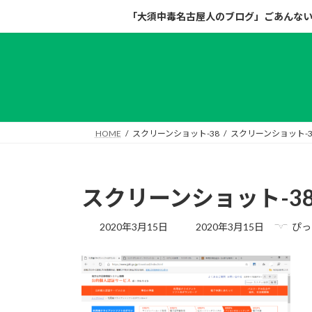
コ
ナ
「大須中毒名古屋人のブログ」ごあんな
ン
ビ
テ
ゲ
ン
ー
ツ
シ
へ
ョ
ス
ン
キ
に
HOME
スクリーンショット-38
スクリーンショット-3
ッ
移
プ
動
スクリーンショット-3
最
2020年3月15日
2020年3月15日
ぴっ
終
更
新
日
時
: