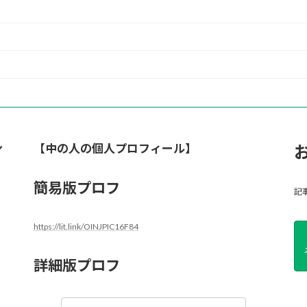
ン
【中の人の個人プロフィール】
簡易版プロフ
記
https://lit.link/OINJPIC16F84
詳細版プロフ