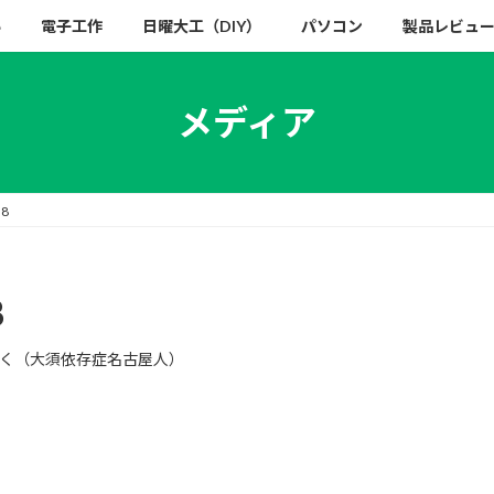
い
電子工作
日曜大工（DIY）
パソコン
製品レビュ
メディア
8
8
く（大須依存症名古屋人）