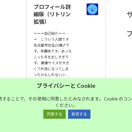
プロフィール詳
細版（リトリン
拡張）
＝＝＝自己紹介＝＝
＝ こういう人間です
名古屋市在住25歳♂で
す。多趣味です。あっち
こっち手を出しすぎで
す。 画像サイズが大き
くて片目になってしま
ったかもしれないシ…
プライバシーと Cookie
大須中毒名古屋人
のブログ
継続することで、その使用に同意したとみなされます。 Cookie の
ください。
同意する
拒否する
Copyright © 大須中毒名古屋人のブログ All Rights Reserved.
Powered by
WordPress
with
Lightning Theme
&
VK All in One Expansion Unit