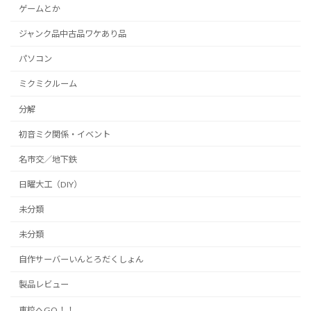
ゲームとか
ジャンク品中古品ワケあり品
パソコン
ミクミクルーム
分解
初音ミク関係・イベント
名市交／地下鉄
日曜大工（DIY）
未分類
未分類
自作サーバーいんとろだくしょん
製品レビュー
車校へGO！！