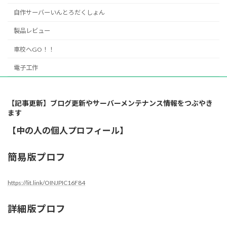
自作サーバーいんとろだくしょん
製品レビュー
車校へGO！！
電子工作
【記事更新】ブログ更新やサーバーメンテナンス情報をつぶやき
ます
【中の人の個人プロフィール】
簡易版プロフ
https://lit.link/OINJPIC16F84
詳細版プロフ