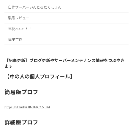
自作サーバーいんとろだくしょん
製品レビュー
車校へGO！！
電子工作
【記事更新】ブログ更新やサーバーメンテナンス情報をつぶやき
ます
【中の人の個人プロフィール】
簡易版プロフ
https://lit.link/OINJPIC16F84
詳細版プロフ