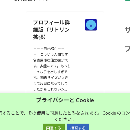
プロフィール詳
細版（リトリン
拡張）
＝＝＝自己紹介＝＝
＝ こういう人間です
名古屋市在住25歳♂で
す。多趣味です。あっち
こっち手を出しすぎで
す。 画像サイズが大き
くて片目になってしま
ったかもしれないシ…
プライバシーと Cookie
大須中毒名古屋人
のブログ
継続することで、その使用に同意したとみなされます。 Cookie の
ください。
同意する
拒否する
Copyright © 大須中毒名古屋人のブログ All Rights Reserved.