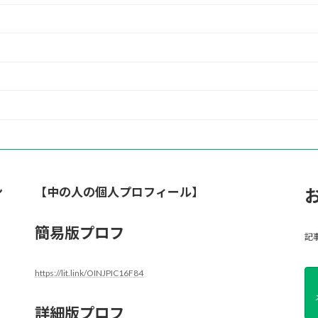
ン
【中の人の個人プロフィール】
簡易版プロフ
記
https://lit.link/OINJPIC16F84
詳細版プロフ