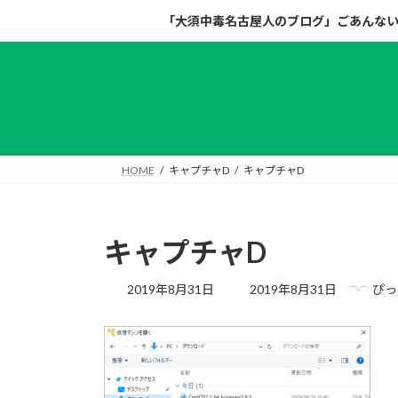
コ
ナ
「大須中毒名古屋人のブログ」ごあんな
ン
ビ
テ
ゲ
ン
ー
ツ
シ
へ
ョ
ス
ン
キ
に
HOME
キャプチャD
キャプチャD
ッ
移
プ
動
キャプチャD
最
2019年8月31日
2019年8月31日
ぴっ
終
更
新
日
時
: