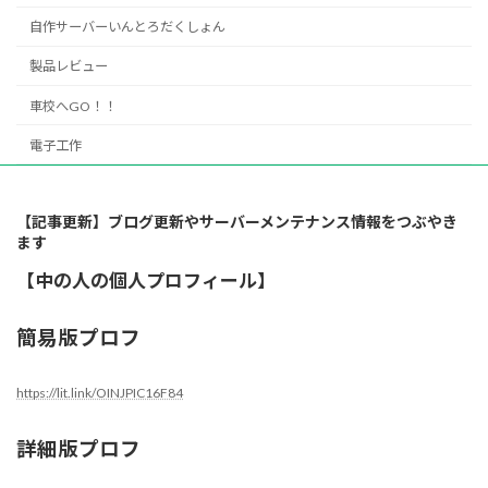
自作サーバーいんとろだくしょん
製品レビュー
車校へGO！！
電子工作
【記事更新】ブログ更新やサーバーメンテナンス情報をつぶやき
ます
【中の人の個人プロフィール】
簡易版プロフ
https://lit.link/OINJPIC16F84
詳細版プロフ