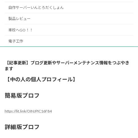
自作サーバーいんとろだくしょん
製品レビュー
車校へGO！！
電子工作
【記事更新】ブログ更新やサーバーメンテナンス情報をつぶやき
ます
【中の人の個人プロフィール】
簡易版プロフ
https://lit.link/OINJPIC16F84
詳細版プロフ