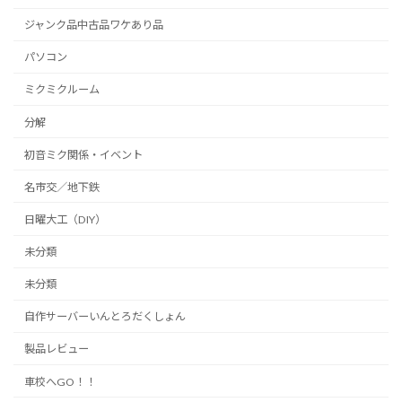
ジャンク品中古品ワケあり品
パソコン
ミクミクルーム
分解
初音ミク関係・イベント
名市交／地下鉄
日曜大工（DIY）
未分類
未分類
自作サーバーいんとろだくしょん
製品レビュー
車校へGO！！