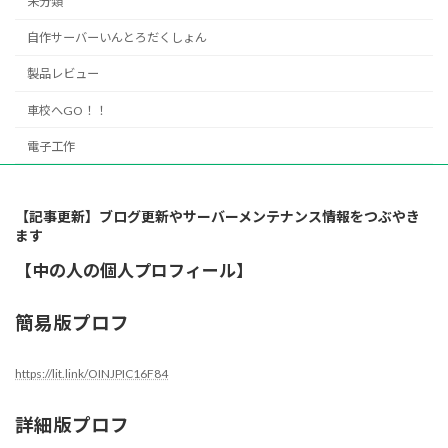
未分類
自作サーバーいんとろだくしょん
製品レビュー
車校へGO！！
電子工作
【記事更新】ブログ更新やサーバーメンテナンス情報をつぶやき
ます
【中の人の個人プロフィール】
簡易版プロフ
https://lit.link/OINJPIC16F84
詳細版プロフ