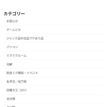
カテゴリー
お知らせ
ゲームとか
ジャンク品中古品ワケあり品
パソコン
ミクミクルーム
分解
初音ミク関係・イベント
名市交／地下鉄
日曜大工（DIY）
未分類