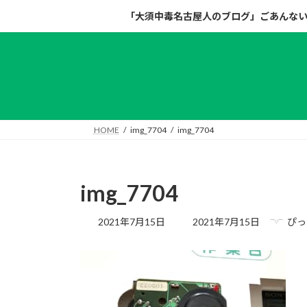
コ
ナ
「大須中毒名古屋人のブログ」ごあんな
ン
ビ
テ
ゲ
ン
ー
ツ
シ
へ
ョ
ス
ン
キ
に
HOME
img_7704
img_7704
ッ
移
プ
動
img_7704
最
2021年7月15日
2021年7月15日
ぴっ
終
更
新
日
時
: