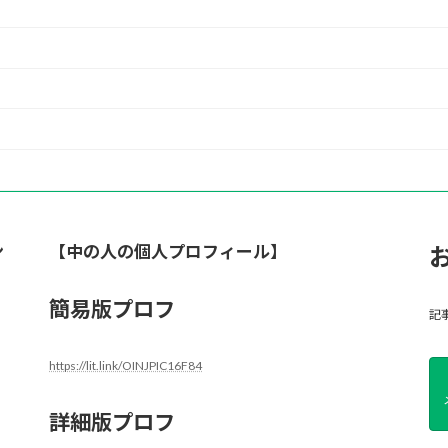
ン
【中の人の個人プロフィール】
簡易版プロフ
記
https://lit.link/OINJPIC16F84
詳細版プロフ