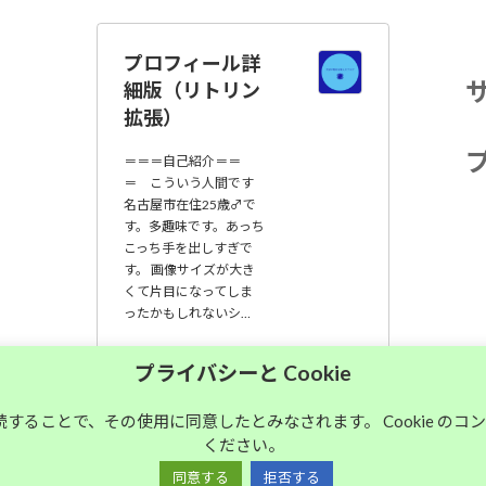
プロフィール詳
細版（リトリン
拡張）
＝＝＝自己紹介＝＝
＝ こういう人間です
名古屋市在住25歳♂で
す。多趣味です。あっち
こっち手を出しすぎで
す。 画像サイズが大き
くて片目になってしま
ったかもしれないシ…
大須中毒名古屋人
プライバシーと Cookie
のブログ
継続することで、その使用に同意したとみなされます。 Cookie の
ください。
Copyright © 大須中毒名古屋人のブログ All Rights Reserved.
同意する
拒否する