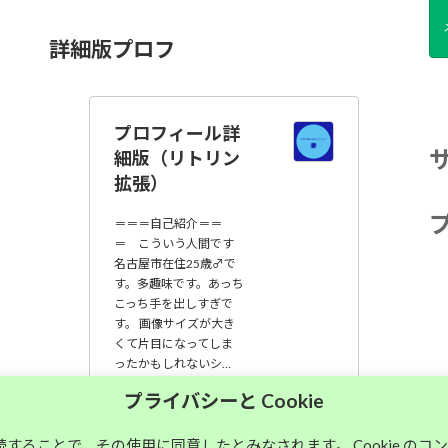
詳細版プロフ
プロフィール詳
細版（リトリン
拡張）
＝＝＝自己紹介＝＝
＝ こういう人間です
名古屋市在住25歳♂で
す。多趣味です。あっち
こっち手を出しすぎで
す。 画像サイズが大き
くて片目になってしま
ったかもしれないシ…
プライバシーと Cookie
大須中毒名古屋人
のブログ
継続することで、その使用に同意したとみなされます。 Cookie の