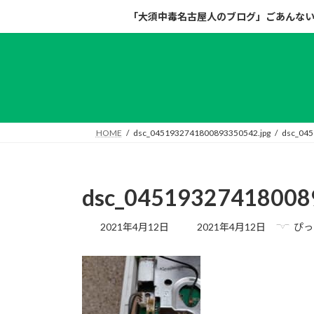
コ
ナ
「大須中毒名古屋人のブログ」ごあんな
ン
ビ
テ
ゲ
ン
ー
ツ
シ
へ
ョ
ス
ン
キ
に
HOME
dsc_0451932741800893350542.jpg
dsc_045
ッ
移
プ
動
dsc_04519327418008
最
2021年4月12日
2021年4月12日
ぴっ
終
更
新
日
時
: